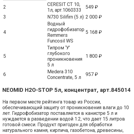
CERESIT CT 10,
2
549 ₽
1л, арт.1060333
3
N730 Silifirn (5 л)
2 000 ₽
Водный
гидрофобизатор
4
5 168 ₽
Remmers
Funcosil WS
Типром ‘У’
глубокого
5
1 800 ₽
проникновения
5 л
Medera 310
6
957 ₽
Concentrate, 5 л
NEOMID H2O-STOP 5л, концентрат, арт.845014
На первом месте рейтинга товар из России,
обеспечивающий защиту от проникновения влаги до 10
лет. Гидрофобизатор поставляется в канистре 5 л и
нуждается в разведении водой 1:2, что дает 15 литров
готовой смеси. Продукт пригоден для обработки
натурального камня, кирпича, газобетона, древесины,