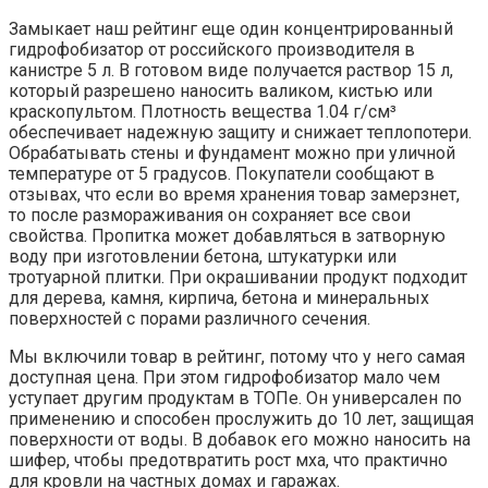
Замыкает наш рейтинг еще один концентрированный
гидрофобизатор от российского производителя в
канистре 5 л. В готовом виде получается раствор 15 л,
который разрешено наносить валиком, кистью или
краскопультом. Плотность вещества 1.04 г/см³
обеспечивает надежную защиту и снижает теплопотери.
Обрабатывать стены и фундамент можно при уличной
температуре от 5 градусов. Покупатели сообщают в
отзывах, что если во время хранения товар замерзнет,
то после размораживания он сохраняет все свои
свойства. Пропитка может добавляться в затворную
воду при изготовлении бетона, штукатурки или
тротуарной плитки. При окрашивании продукт подходит
для дерева, камня, кирпича, бетона и минеральных
поверхностей с порами различного сечения.
Мы включили товар в рейтинг, потому что у него самая
доступная цена. При этом гидрофобизатор мало чем
уступает другим продуктам в ТОПе. Он универсален по
применению и способен прослужить до 10 лет, защищая
поверхности от воды. В добавок его можно наносить на
шифер, чтобы предотвратить рост мха, что практично
для кровли на частных домах и гаражах.