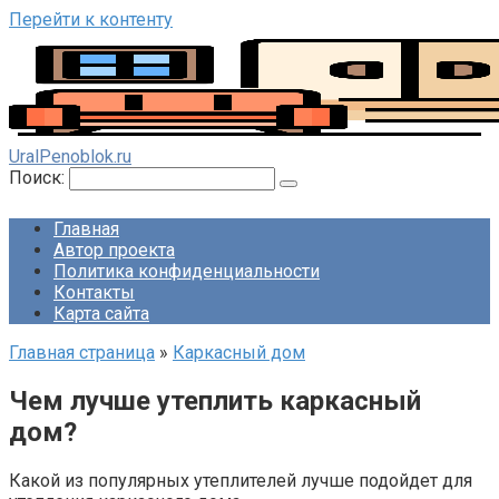
Перейти к контенту
UralPenoblok.ru
Поиск:
Главная
Автор проекта
Политика конфиденциальности
Контакты
Карта сайта
Главная страница
»
Каркасный дом
Чем лучше утеплить каркасный
дом?
Какой из популярных утеплителей лучше подойдет для