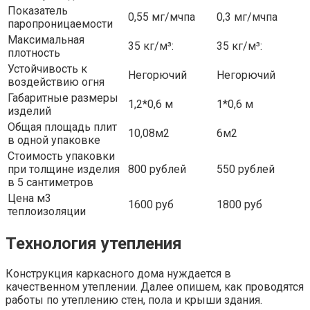
Показатель
0,55 мг/мчпа
0,3 мг/мчпа
паропроницаемости
Максимальная
35 кг/м³:
35 кг/м³:
плотность
Устойчивость к
Негорючий
Негорючий
воздействию огня
Габаритные размеры
1,2*0,6 м
1*0,6 м
изделий
Общая площадь плит
10,08м2
6м2
в одной упаковке
Стоимость упаковки
при толщине изделия
800 рублей
550 рублей
в 5 сантиметров
Цена м3
1600 руб
1800 руб
теплоизоляции
Технология утепления
Конструкция каркасного дома нуждается в
качественном утеплении. Далее опишем, как проводятся
работы по утеплению стен, пола и крыши здания.