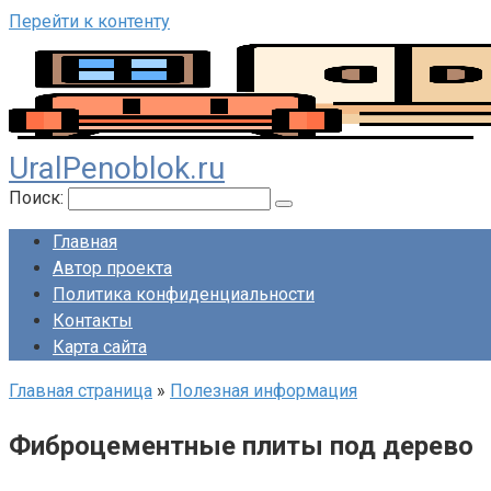
Перейти к контенту
UralPenoblok.ru
Поиск:
Главная
Автор проекта
Политика конфиденциальности
Контакты
Карта сайта
Главная страница
»
Полезная информация
Фиброцементные плиты под дерево