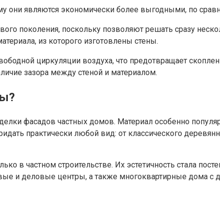
му они являются экономически более выгодными, по срав
ого поколения, поскольку позволяют решать сразу нескол
атериала, из которого изготовлены стены.
бодной циркуляции воздуха, что предотвращает скоплени
ичие зазора между стеной и материалом.
ты?
делки фасадов частных домов. Материал особенно популяре
дать практически любой вид: от классического деревянн
ько в частном строительстве. Их эстетичность стала пост
овые и деловые центры, а также многоквартирные дома с