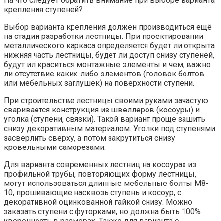
На что следует обратить внимание при выборе варианта
крепления ступеней?
Выбор варианта крепления должен производиться ещё
на стадии разработки лестницы. При проектировании
металлического каркаса определяется будет ли открыта
нижняя часть лестницы, будет ли доступ снизу ступеней,
будут ил краситься монтажные элементы и чем, важно
ли отсутствие каких-либо элементов (головок болтов
или мебельных заглушек) на поверхности ступени.
При строительстве лестницы своими руками зачастую
сваривается конструкция из швеллеров (косоуры) и
уголка (ступени, связки). Такой вариант проще зашить
снизу декоративным материалом. Уголки под ступенями
засверлить сверху, а потом закрутиться снизу
кровельными саморезами.
Для варианта современных лестниц на косоурах из
профильной трубы, повторяющих форму лестницы,
могут использоваться длинные мебельные болты М8-
10, прошивающие насквозь ступень и косоур, с
декоративной оцинкованной гайкой снизу. Можно
заказать ступени с футорками, но должна быть 100%
уверенность в размерах. Также для варианта с