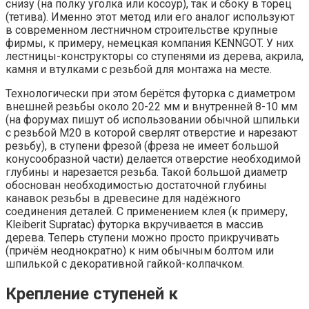
снизу (на полку уголка или косоур), так и сбоку в торец
(тетива). Именно этот метод или его аналог используют
в современном лестничном строительстве крупные
фирмы, к примеру, немецкая компания KENNGOT. У них
лестницы-конструкторы со ступенями из дерева, акрила,
камня и втулками с резьбой для монтажа на месте.
Технологически при этом берётся футорка с диаметром
внешней резьбы около 20-22 мм и внутренней 8-10 мм
(на форумах пишут об использовании обычной шпильки
с резьбой М20 в которой сверлят отверстие и нарезают
резьбу), в ступени фрезой (фреза не имеет большой
конусообразной части) делается отверстие необходимой
глубины и нарезается резьба. Такой большой диаметр
обоснован необходимостью достаточной глубины
канавок резьбы в древесине для надёжного
соединения деталей. С применением клея (к примеру,
Kleiberit Supratac) футорка вкручивается в массив
дерева. Теперь ступени можно просто прикручивать
(причём неоднократно) к ним обычным болтом или
шпилькой с декоративной гайкой-колпачком.
Крепление ступеней к