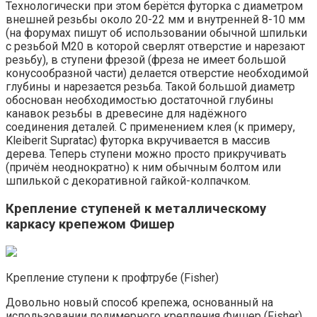
Технологически при этом берётся футорка с диаметром
внешней резьбы около 20-22 мм и внутренней 8-10 мм
(на форумах пишут об использовании обычной шпильки
с резьбой М20 в которой сверлят отверстие и нарезают
резьбу), в ступени фрезой (фреза не имеет большой
конусообразной части) делается отверстие необходимой
глубины и нарезается резьба. Такой большой диаметр
обоснован необходимостью достаточной глубины
канавок резьбы в древесине для надёжного
соединения деталей. С применением клея (к примеру,
Kleiberit Supratac) футорка вкручивается в массив
дерева. Теперь ступени можно просто прикручивать
(причём неоднократно) к ним обычным болтом или
шпилькой с декоративной гайкой-колпачком.
Крепление ступеней к металлическому
каркасу крепежом Фишер
Крепление ступени к профтрубе (Fisher)
Довольно новый способ крепежа, основанный на
использовании полимерного крепления Фишер (Fisher),