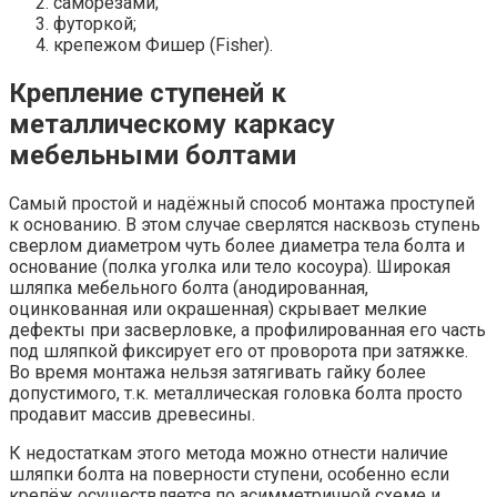
саморезами;
футоркой;
крепежом Фишер (Fisher).
Крепление ступеней к
металлическому каркасу
мебельными болтами
Самый простой и надёжный способ монтажа проступей
к основанию. В этом случае сверлятся насквозь ступень
сверлом диаметром чуть более диаметра тела болта и
основание (полка уголка или тело косоура). Широкая
шляпка мебельного болта (анодированная,
оцинкованная или окрашенная) скрывает мелкие
дефекты при засверловке, а профилированная его часть
под шляпкой фиксирует его от проворота при затяжке.
Во время монтажа нельзя затягивать гайку более
допустимого, т.к. металлическая головка болта просто
продавит массив древесины.
К недостаткам этого метода можно отнести наличие
шляпки болта на поверности ступени, особенно если
крепёж осуществляется по асимметричной схеме и