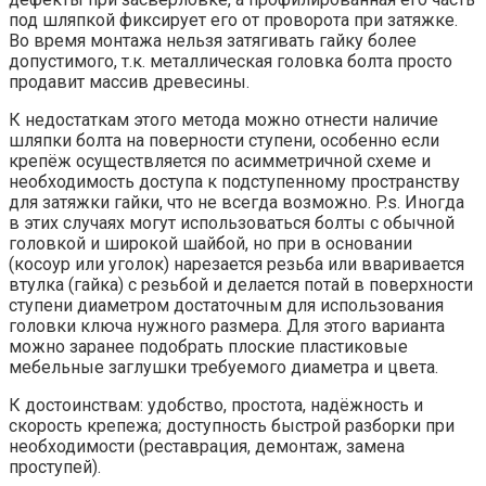
под шляпкой фиксирует его от проворота при затяжке.
Во время монтажа нельзя затягивать гайку более
допустимого, т.к. металлическая головка болта просто
продавит массив древесины.
К недостаткам этого метода можно отнести наличие
шляпки болта на поверности ступени, особенно если
крепёж осуществляется по асимметричной схеме и
необходимость доступа к подступенному пространству
для затяжки гайки, что не всегда возможно. P.s. Иногда
в этих случаях могут использоваться болты с обычной
головкой и широкой шайбой, но при в основании
(косоур или уголок) нарезается резьба или вваривается
втулка (гайка) с резьбой и делается потай в поверхности
ступени диаметром достаточным для использования
головки ключа нужного размера. Для этого варианта
можно заранее подобрать плоские пластиковые
мебельные заглушки требуемого диаметра и цвета.
К достоинствам: удобство, простота, надёжность и
скорость крепежа; доступность быстрой разборки при
необходимости (реставрация, демонтаж, замена
проступей).