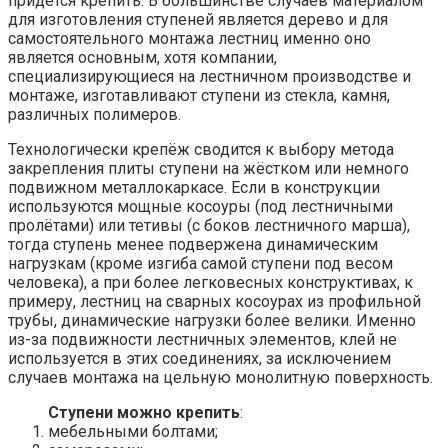
придётся крепить. В большинстве случаев материалом
для изготовления ступеней является дерево и для
самостоятельного монтажа лестниц именно оно
является основным, хотя компании,
специализирующиеся на лестничном производстве и
монтаже, изготавливают ступени из стекла, камня,
различных полимеров.
Технологически крепёж сводится к выбору метода
закрепления плиты ступени на жёстком или немного
подвижном металлокаркасе. Если в конструкции
используются мощные косоуры (под лестничными
пролётами) или тетивы (с боков лестничного марша),
тогда ступень менее подвержена динамическим
нагрузкам (кроме изгиба самой ступени под весом
человека), а при более легковесных конструктивах, к
примеру, лестниц на сварных косоурах из профильной
трубы, динамические нагрузки более велики. Именно
из-за подвижности лестничных элементов, клей не
используется в этих соединениях, за исключением
случаев монтажа на цельную монолитную поверхность.
Ступени можно крепить
:
мебельными болтами;