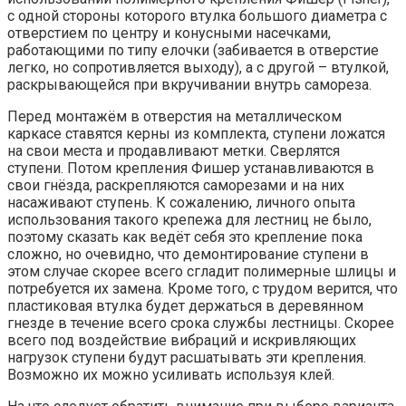
с одной стороны которого втулка большого диаметра с
отверстием по центру и конусными насечками,
работающими по типу елочки (забивается в отверстие
легко, но сопротивляется выходу), а с другой – втулкой,
раскрывающейся при вкручивании внутрь самореза.
Перед монтажём в отверстия на металлическом
каркасе ставятся керны из комплекта, ступени ложатся
на свои места и продавливают метки. Сверлятся
ступени. Потом крепления Фишер устанавливаются в
свои гнёзда, раскрепляются саморезами и на них
насаживают ступень. К сожалению, личного опыта
использования такого крепежа для лестниц не было,
поэтому сказать как ведёт себя это крепление пока
сложно, но очевидно, что демонтирование ступени в
этом случае скорее всего сгладит полимерные шлицы и
потребуется их замена. Кроме того, с трудом верится, что
пластиковая втулка будет держаться в деревянном
гнезде в течение всего срока службы лестницы. Скорее
всего под воздействие вибраций и искривляющих
нагрузок ступени будут расшатывать эти крепления.
Возможно их можно усиливать используя клей.