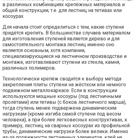
в различных комбинациях крепёжных материалов и
общей конструкции, т.е. для лестниц на тетивах или
косоурах.
Для начала стоит определиться с тем, какие ступени
придётся крепить. В большинстве случаев материалом
для изготовления ступеней является дерево и для
самостоятельного монтажа лестниц именно оно
является основным, хотя компании,
специализирующиеся на лестничном производстве и
монтаже, изготавливают ступени из стекла, камня,
различных полимеров.
Технологически крепёж сводится к выбору метода
закрепления плиты ступени на жёстком или немного
подвижном металлокаркасе. Если в конструкции
используются мощные косоуры (под лестничными
пролётами) или тетивы (с боков лестничного марша),
тогда ступень менее подвержена динамическим
нагрузкам (кроме изгиба самой ступени под весом
человека), а при более легковесных конструктивах, к
примеру, лестниц на сварных косоурах из профильной
трубы, динамические нагрузки более велики. Именно
из-за подвижности лестничных элементов, клей не