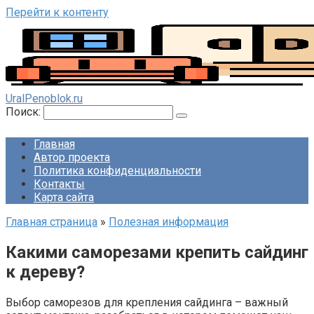
Перейти к контенту
UralPenoblok.ru
Поиск:
Главная
Автор проекта
Политика конфиденциальности
Контакты
Карта сайта
Главная страница
»
Полезная информация
Какими саморезами крепить сайдинг
к дереву?
Выбор саморезов для крепления сайдинга – важный