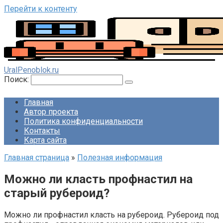
Перейти к контенту
UralPenoblok.ru
Поиск:
Главная
Автор проекта
Политика конфиденциальности
Контакты
Карта сайта
Главная страница
»
Полезная информация
Можно ли класть профнастил на
старый рубероид?
Можно ли профнастил класть на рубероид. Рубероид под