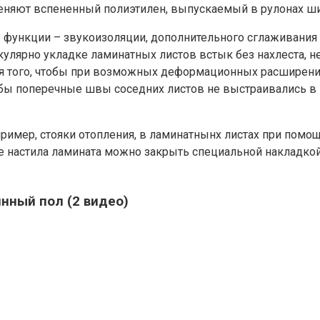
меняют вспененный полиэтилен, выпускаемый в рулонах ш
е функции – звукоизоляции, дополнительного сглаживания
улярно укладке ламинатных листов встык без нахлеста, н
ля того, чтобы при возможных деформационных расширения
обы поперечные швы соседних листов не выстраивались в
ример, стояки отопления, в ламинатнынх листах при помо
ле настила ламината можно закрыть специальной накладко
нный пол (2 видео)