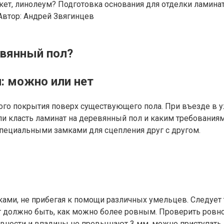
кет, линолеум? Подготовка основания для отделки ламина
Автор:
Андрей Звягинцев
евянный пол?
: можно или нет
ного покрытия поверх существующего пола. При въезде в
ли класть ламинат на деревянный пол и каким требования
специальными замками для сцепления друг с другом.
ами, не прибегая к помощи различных умельцев. Следует
ат должно быть, как можно более ровным. Проверить ровн
овности и впадины не превышают 3 мм, можно приступать 