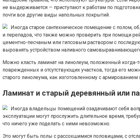
не выдерживается — приступают к работам по подготовке 
почти все другие виды напольных покрытий.
Иногда старое сантехническое помещение с полом, об
и перепадов, что также можно проверить при помощи рей
цементно-песчаным или гипсовым раствором с последую
выровнять устройством наливного самовыравнивающегос
Можно класть ламинат на линолеум, положенный когда-то
поврежденных и отсутствующих участков, тогда его мож
старого линолеума, как изготовленному с армирование
Ламинат и старый деревянный или п
Иногда владельцы помещений озадачивают себя вопр
эксплуатации могут прослужить длительное время, требуя
что ничего уже поделать с ними невозможно.
Это могут быть полы с рассохшимися половицами, с от