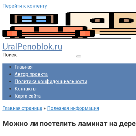
Перейти к контенту
UralPenoblok.ru
Поиск:
Главная
Автор проекта
Политика конфиденциальности
Контакты
Карта сайта
Главная страница
»
Полезная информация
Можно ли постелить ламинат на дер