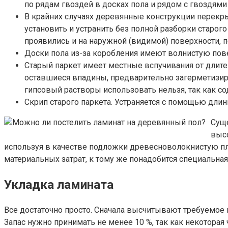
по рядам гвоздей в досках пола и рядом с гвоздям
В крайних случаях деревянные конструкции перекр
установить и устранить без полной разборки старог
проявились и на наружной (видимой) поверхности,
Доски пола из-за коробления имеют волнистую пове
Старый паркет имеет местные вспучивания от длите
оставшиеся впадины, предварительно загерметизир
гипсовый растворы использовать нельзя, так как с
Скрип старого паркета. Устраняется с помощью д
Суще
высо
используя в качестве подложки древесноволокнистую пли
материальных затрат, к тому же понадобится специальна
Укладка ламината
Все достаточно просто. Сначала высчитывают требуемое 
Запас нужно принимать не менее 10 %, так как некоторая 