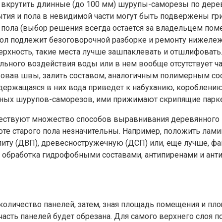
и вкрутить длинные (до 100 мм) шурупы-саморезы по дере
ытия и пола в невидимой части могут быть подвержены гр
о пола (выбор решения всегда остается за владельцем поме
 пол подлежит безоговорочной разборке и ремонту нижеле
рхность, такие места лучше зашпаклевать и отшлифовать
льного воздействия воды или в нем вообще отсутствует ча
овав швы, залить составом, аналогичным полимерным со
одержащаяся в них вода приведет к набуханию, короблени
линных шурупов-саморезов, ими прижимают скрипящие пар
ствуют множество способов выравнивания деревянного и
те старого пола незначительны. Например, положить лами
ту (ДВП), древесностружечную (ДСП) или, еще лучше, фан
я обработка гидрофобными составами, антипиренами и ант
количество панелей, затем, зная площадь помещения и пло
часть панелей будет обрезана. Для самого верхнего слоя п