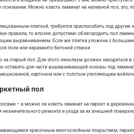
основания. Можно класть ламинат на наливной пол, это, п
лицованным плиткой, требуется приспособить под другие 
ки-правила, то вполне допустимо облагородить пол ламина
щим выравниванием. Если же плитка уложена с большими 
я пола или керамзито-бетоной стяжки.
 на старый пол. Для этого линолеум должен находиться в
но оставить для части выравнивающей основы под ламинат
м мешковиной, картоном или с толстым утепляющим войло
аркетный пол
осами – а можно ли класть ламинат на паркет и деревян
 незначительного ремонта и ухода за их внешней поверхно
слаивающимся красочным многослойным покрытием, паркет