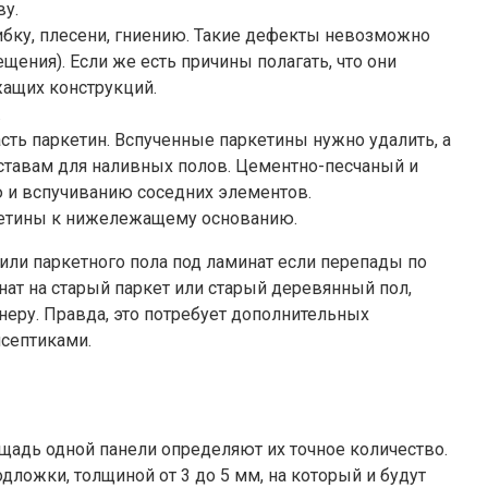
ву.
ибку, плесени, гниению. Такие дефекты невозможно
щения). Если же есть причины полагать, что они
жащих конструкций.
.
сть паркетин. Вспученные паркетины нужно удалить, а
ставам для наливных полов. Цементно-песчаный и
ю и вспучиванию соседних элементов.
кетины к нижележащему основанию.
ли паркетного пола под ламинат если перепады по
нат на старый паркет или старый деревянный пол,
еру. Правда, это потребует дополнительных
исептиками.
щадь одной панели определяют их точное количество.
одложки, толщиной от 3 до 5 мм, на который и будут