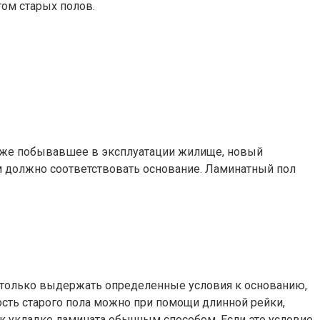
том старых полов.
 уже побывавшее в эксплуатации жилище, новый
м должно соответствовать основание. Ламинатный пол
 только выдержать определенные условия к основанию,
ость старого пола можно при помощи длинной рейки,
к укладке ламината обычным способом. Если это условие