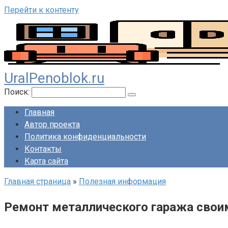
Перейти к контенту
UralPenoblok.ru
Поиск:
Главная
Автор проекта
Политика конфиденциальности
Контакты
Карта сайта
Главная страница
»
Полезная информация
Ремонт металлического гаража свои