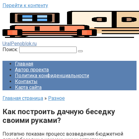
Перейти к контенту
UralPenoblok.ru
Поиск:
Главная
Автор проекта
Политика конфиденциальности
Контакты
Карта сайта
Главная страница
»
Разное
Как построить дачную беседку
своими руками?
Поэтапно показан процесс возведения бюджетной