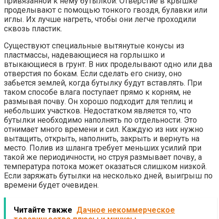
привязанной к нему бутылкой. Отверстие в крышке
проделывают с помощью тонкого гвоздя, булавки или
иглы. Их лучше нагреть, чтобы они легче проходили
сквозь пластик.
Существуют специальные вытянутые конусы из
пластмассы, надевающиеся на горлышко и
втыкающиеся в грунт. В них проделывают одно или два
отверстия по бокам. Если сделать его снизу, оно
забьется землей, когда бутылку будут вставлять. При
таком способе влага поступает прямо к корням, не
размывая почву. Он хорошо подходит для теплиц и
небольших участков. Недостатком является то, что
бутылки необходимо наполнять по отдельности. Это
отнимает много времени и сил. Каждую из них нужно
вытащить, открыть, наполнить, закрыть и вернуть на
место. Полив из шланга требует меньших усилий при
такой же периодичности, но струя размывает почву, а
температура потока может оказаться слишком низкой.
Если заряжать бутылки на несколько дней, выигрыш по
времени будет очевиден.
Читайте также
Дачное некоммерческое