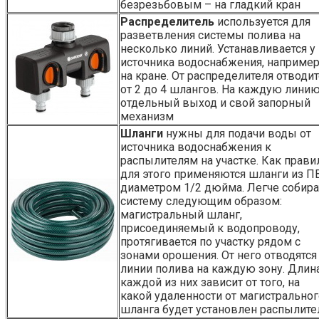
безрезьбовым – на гладкий кран
Распределитель
используется для
разветвления системы полива на
несколько линий. Устанавливается у
источника водоснабжения, например
на кране. От распределителя отводит
от 2 до 4 шлангов. На каждую линию
отдельный выход и свой запорный
механизм
Шланги
нужны для подачи воды от
источника водоснабжения к
распылителям на участке. Как прави
для этого применяются шланги из П
диаметром 1/2 дюйма. Легче собира
систему следующим образом:
магистральный шланг,
присоединяемый к водопроводу,
протягивается по участку рядом с
зонами орошения. От него отводятся
линии полива на каждую зону. Длин
каждой из них зависит от того, на
какой удаленности от магистральног
шланга будет установлен распылите