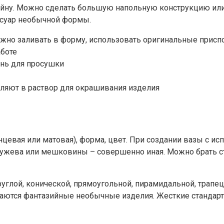
йну. Можно сделать большую напольную конструкцию или
ссуар необычной формы.
ожно заливать в форму, использовать оригинальные присп
аботе
ань для просушки
вляют в раствор для окрашивания изделия
нцевая или матовая), форма, цвет. При создании вазы с и
ружева или мешковины – совершенно иная. Можно брать ста
углой, конической, прямоугольной, пирамидальной, трапе
чаются фантазийные необычные изделия. Жесткие стандарты