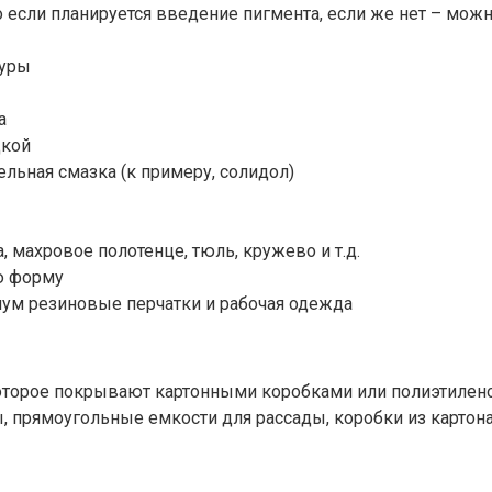
если планируется введение пигмента, если же нет – можн
туры
а
дкой
льная смазка (к примеру, солидол)
 махровое полотенце, тюль, кружево и т.д.
ю форму
мум резиновые перчатки и рабочая одежда
 которое покрывают картонными коробками или полиэтиле
, прямоугольные емкости для рассады, коробки из картона