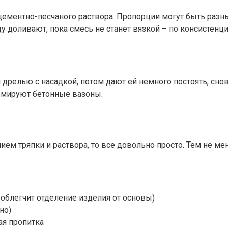
ементно-песчаного раствора. Пропорции могут быть разным
Воду доливают, пока смесь не станет вязкой – по консистен
релью с насадкой, потом дают ей немного постоять, сно
рмируют бетонные вазоны.
ем тряпки и раствора, то все довольно просто. Тем не мен
облегчит отделение изделия от основы)
но)
ая пропитка