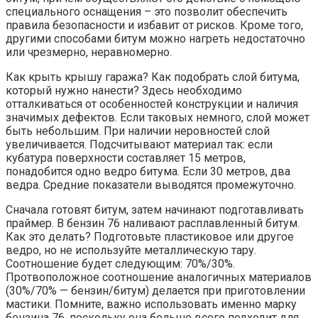
специального оснащения – это позволит обеспечить
правила безопасности и избавит от рисков. Кроме того,
другими способами битум можно нагреть недостаточно
или чрезмерно, неравномерно.
Как крыть крышу гаража? Как подобрать слой битума,
который нужно нанести? Здесь необходимо
отталкиваться от особенностей конструкции и наличия
значимых дефектов. Если таковых немного, слой может
быть небольшим. При наличии неровностей слой
увеличивается. Подсчитывают материал так: если
кубатура поверхности составляет 15 метров,
понадобится одно ведро битума. Если 30 метров, два
ведра. Средние показатели выводятся промежуточно.
Сначала готовят битум, затем начинают подготавливать
праймер. В бензин 76 наливают расплавленный битум.
Как это делать? Подготовьте пластиковое или другое
ведро, но не используйте металлическую тару.
Соотношение будет следующим: 70%/30%.
Протвоположное соотношение аналогичных материалов
(30%/70% — бензин/битум) делается при приготовлении
мастики. Помните, важно использовать именно марку
бензина 76, поскольку она больше всего подходит для