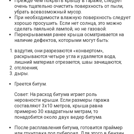
Прежде чем покрыть крышу в гараже, следует
очень тщательно очистить поверхность от пыли,
убрать всевозможный мусор.
При необходимости влажную поверхность следует
хорошо просушить. Если нет солнца, это можно
сделать паяльной лампой, но не газовой.
Перекрываемая ранее крыша осматривается на
наличие дефектов, которыми могут быть:
вздутия, они разрезаются «конвертом»,
раскрываются четыре угла и удаляется вода,
лишний материал отрезается, швы зачищаются;
отслоения;
дыры.
Греется битум.
Совет: На расход битума играет роль
неровности крыши. Если размеры гаража
составляют 3х10 метров, крыша равна
примерно 30 квадратным метрам, то
понадобится около двух ведер битума.
После расплавления битума, готовится праймер
или грунтовка под рубероид. Для этого в бензин