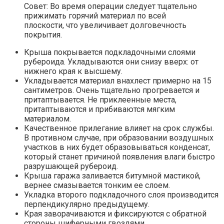
Совет: Во время операции следует тщательно
прижимать горячий материал по всей
плоскости, что увеличивает долговечность
покрытия.
Крыша покрывается подкладочными слоями
рубероида. Укладываются они снизу вверх: от
нижнего края к высшему.
Укладывается материал внахлест примерно на 15
сантиметров. Очень тщательно прогревается и
притаптывается. Не приклеенные места,
притаптываются и прибиваются мягким
материалом.
Качественное прилегание влияет на срок службы.
В противном случае, при образовании воздушных
участков в них будет образовываться конденсат,
который станет причиной появления влаги быстро
разрушающей рубероид.
Крыша гаража заливается битумной мастикой,
вернее смазывается тонким ее слоем.
Укладка второго подкладочного слоя производится
перпендикулярно предыдущему.
Края заворачиваются и фиксируются с обратной
стороны шиферными гвоздями.