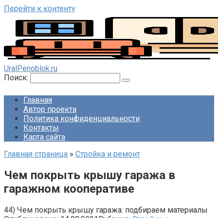
Перейти к контенту
UralPenoblok.ru
Поиск:
Главная
Автор проекта
Политика конфиденциальности
Контакты
Карта сайта
Главная страница
»
Стройка и ремонт
Чем покрыть крышу гаража в
гаражном кооперативе
44) Чем покрыть крышу гаража: подбираем материалы