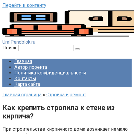
Перейти к контенту
UralPenoblok.ru
Поиск:
Главная
Автор проекта
Политика конфиденциальности
Контакты
Карта сайта
Главная страница
»
Стройка и ремонт
Как крепить стропила к стене из
кирпича?
При строительстве кирпичного дома возникает немало