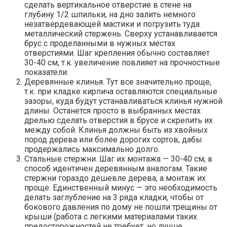
сделать вертикальное отверстие в стене на
глубину 1/2 шпильки, на дно залить немного
незатвердевающей мастики и погрузить туда
металлический стержень. Сверху устанавливается
брус с проделанными в нужных местах
отверстиями. Шаг крепления обычно составляет
30-40 см, т.к. увеличение повлияет на прочностные
показатели.
Деревянные клинья. Тут все значительно проще,
т.к. при кладке кирпича оставляются специальные
зазоры, куда будут устанавливаться клинья нужной
длины. Останется просто в выбранных местах
дрелью сделать отверстия в брусе и скрепить их
между собой. Клинья должны быть из хвойных
пород дерева или более дорогих сортов, дабы
продержались максимально долго.
Стальные стержни. Шаг их монтажа — 30-40 см, а
способ идентичен деревянным аналогам. Такие
стержни гораздо дешевле дерева, а монтаж их
проще. Единственный минус — это необходимость
делать заглубление на 3 ряда кладки, чтобы от
бокового давления по дому не пошли трещины от
крыши (работа с легкими материалами таких
предосторожностей не требует, но лучше