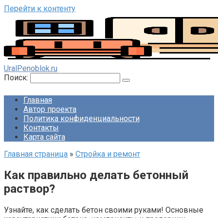
Перейти к контенту
UralPenoblok.ru
Поиск:
Главная
Автор проекта
Политика конфиденциальности
Контакты
Карта сайта
Главная страница
»
Стройка и ремонт
Как правильно делать бетонный
раствор?
Узнайте, как сделать бетон своими руками! Основные