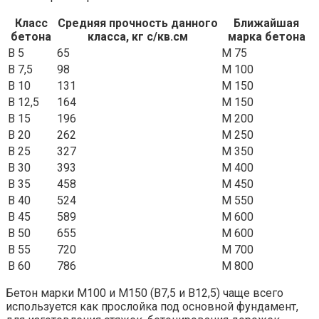
Класс
Средняя прочность данного
Ближайшая
бетона
класса, кг с/кв.см
марка бетона
В 5
65
М 75
В 7,5
98
М 100
В 10
131
М 150
В 12,5
164
М 150
В 15
196
М 200
В 20
262
М 250
В 25
327
М 350
В 30
393
М 400
В 35
458
М 450
В 40
524
М 550
В 45
589
М 600
В 50
655
М 600
В 55
720
М 700
В 60
786
М 800
Бетон марки М100 и М150 (В7,5 и В12,5) чаще всего
используется как прослойка под основной фундамент,