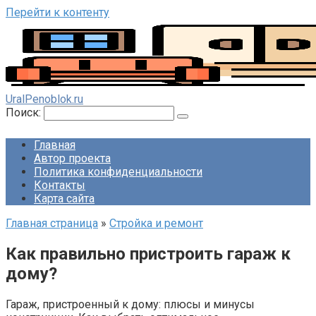
Перейти к контенту
UralPenoblok.ru
Поиск:
Главная
Автор проекта
Политика конфиденциальности
Контакты
Карта сайта
Главная страница
»
Стройка и ремонт
Как правильно пристроить гараж к
дому?
Гараж, пристроенный к дому: плюсы и минусы