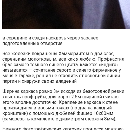
в середине и сзади насквозь через заранее
подготовленные отверстия.
Все железки покрашены Хаммерайтом в два слоя,
сереньким молотковым, все как я люблю. Профнастил
брал самого темного синего цвета, кажется «индиго»
называется — сочетание серого и синего фирменное у
меня в гараже, решил не отходить от основной линии
партии и снаружи своих владений.
Ширина каркаса ровно 3м исходя из безотходной резки
хлыстов профтрубы, для ворот 2.5м шириной считаю
этого вполне достаточно. Крепление каркаса к стене
производится в восьми точках (по два на каждый
кронштейн) с помощью дюбелей Фишер 10х60мм
(саморезы в комплекте с диаметром стержня 8мм).
Немного фотографических карточек процесса монтажа