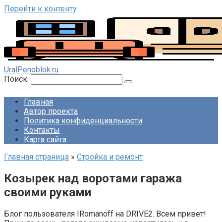
Перейти к контенту
UralPenoblok.ru
Поиск:
Главная
Автор проекта
Политика конфиденциальности
Контакты
Карта сайта
Главная страница
»
Стройка и ремонт
Козырек над воротами гаража
своими руками
Блог пользователя IRomanoff на DRIVE2. Всем привет!