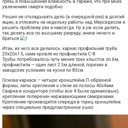
грязь и повышенная влажность в гараже, что при моих
увлечениях смерти подобно.
Решил не откладывать дело (в очередной раз) в долгий
ящик, а отложить на недельку работы над Мерседесом и
решить проблему раз и навсегда. Ну а уж коли делать,
так делать все по высшему разряду, иначе нечего и
браться
Итак, из чего все делалось: каркас профильная труба
20х20х1.5, сама кровля из профнастила С-8.
Трубы потребовалось чуть менее трех хлыстов по 6м,
профнастила — один лист 2.5м длиной, порезан в
заводских условиях на куски по 83см.
Основа каркаса — четыре кронштейна Л-образной
формы, лапы крепления к стене из полосы 40х4мм.
Сварка в кондукторе (чтобы все 4 были одинаковые),
крепление поперечин нержавеющими саморезами.
Крепление производится спереди в торец кронштейна
через специально предусмотренное ушко: