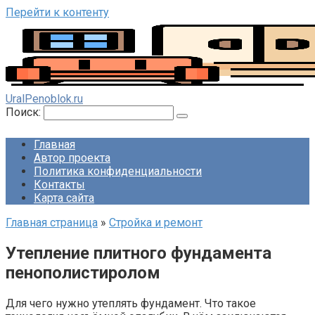
Перейти к контенту
UralPenoblok.ru
Поиск:
Главная
Автор проекта
Политика конфиденциальности
Контакты
Карта сайта
Главная страница
»
Стройка и ремонт
Утепление плитного фундамента
пенополистиролом
Для чего нужно утеплять фундамент. Что такое