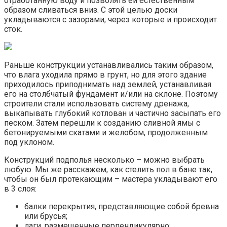
отработанную воду и позволять ей естественным
образом сливаться вниз. С этой целью доски
укладываются с зазорами, через которые и происходит
сток.
Раньше конструкции устанавливались таким образом,
что влага уходила прямо в грунт, но для этого здание
приходилось приподнимать над землей, устанавливая
его на столбчатый фундамент и/или на склоне. Поэтому
строители стали использовать систему дренажа,
выкапывать глубокий котлован и частично засыпать его
песком. Затем перешли к созданию сливной ямы с
бетонируемыми скатами и желобом, продолженным
под уклоном.
Конструкций подполья несколько – можно выбрать
любую. Мы же расскажем, как стелить пол в бане так,
чтобы он был протекающим – мастера укладывают его
в 3 слоя:
балки перекрытия, представляющие собой бревна
или брусья;
лаги, размещенные перпендикулярно;