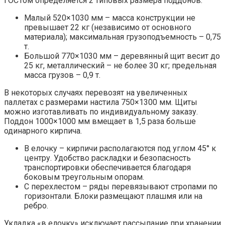
ГОСТом определяется 2 типовых размера поддонов:
Малый 520×1030 мм – масса конструкции не
превышает 22 кг (независимо от основного
материала); максимальная грузоподъемность – 0,75
т.
Большой 770×1030 мм – деревянный щит весит до
25 кг, металлический – не более 30 кг; предельная
масса грузов – 0,9 т.
В некоторых случаях перевозят на увеличенных
паллетах с размерами настила 750×1300 мм. Щиты
можно изготавливать по индивидуальному заказу.
Поддон 1000×1000 мм вмещает в 1,5 раза больше
одинарного кирпича.
В елочку – кирпичи располагаются под углом 45° к
центру. Удобство раскладки и безопасность
транспортировки обеспечивается благодаря
боковым треугольным опорам.
С перехлестом – ряды перевязывают стропами по
горизонтали. Блоки размещают плашмя или на
ребро.
Укладка «в елочку» исключает рассыпание при хранении