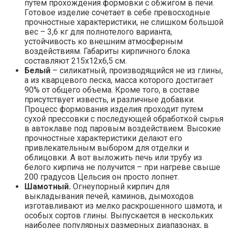
путем прохождения формовки с обжигом в печи.
Готовое изделие сочетает в себе превосходные
прочностные характеристики, не слишком большой
вес – 3,6 кг для полнотелого варианта,
устойчивость ко внешним атмосферным
воздействиям. Габариты кирпичного блока
составляют 215х12х6,5 см.
Белый
– силикатный, производящийся не из глины,
а из кварцевого песка, масса которого достигает
90% от общего объема. Кроме того, в составе
присутствует известь, и различные добавки.
Процесс формования изделия проходит путем
сухой прессовки с последующей обработкой сырья
в автоклаве под паровым воздействием. Высокие
прочностные характеристики делают его
привлекательным выбором для отделки и
облицовки. А вот выложить печь или трубу из
белого кирпича не получится – при нагреве свыше
200 градусов Цельсия он просто лопнет.
Шамотный.
Огнеупорный кирпич для
выкладывания печей, каминов, дымоходов
изготавливают из мелко раскрошенного шамота, и
особых сортов глины. Выпускается в нескольких
наиболее популярных размерных диапазонах, в