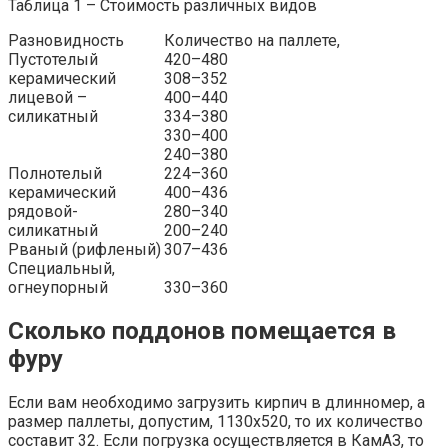
Таблица 1 – Стоимость различных видов
Разновидность
Количество на паллете,
Пустотелый
420–480
керамический
308–352
лицевой –
400–440
силикатный
334–380
330–400
240–380
Полнотелый
224–360
керамический
400–436
рядовой-
280–340
силикатный
200–240
Рваный (рифленый)
307–436
Специальный,
огнеупорный
330–360
Сколько поддонов помещается в
фуру
Если вам необходимо загрузить кирпич в длинномер, а
размер паллеты, допустим, 1130х520, то их количество
составит 32. Если погрузка осуществляется в КамАЗ, то