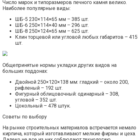
Число марок и типоразмеров печного камня велико.
Наиболее популярные виды:
ШБ-5 230×114×65 мм – 385 шт.
ШБ-6 250×114×40 мм – 296 шт.
ШБ-8 250×124×65 мм – 625 шт.
Клин торцевой или угловой любых габаритов – 415
шт.
Общепринятые нормы укладки других видов на
больших поддонах:
Двойной 250×120×138 мм: гладкий – около 200,
рифленый – 192 шт.
Фигурный облицовочный: одинарный – 308,
угловой – 352 шт.
Цокольный – 478 штук.
Советы по выбору
На рынке строительных материалов встречается немало
кирпича, который изготавливают мелкие фирмы и цеха.
Далеко не все из них соблюдают технологию