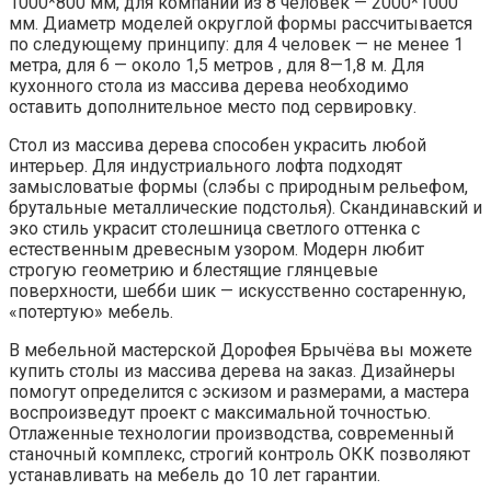
1000*800 мм, для компании из 8 человек — 2000*1000
мм. Диаметр моделей округлой формы рассчитывается
по следующему принципу: для 4 человек — не менее 1
метра, для 6 — около 1,5 метров , для 8—1,8 м. Для
кухонного стола из массива дерева необходимо
оставить дополнительное место под сервировку.
Стол из массива дерева способен украсить любой
интерьер. Для индустриального лофта подходят
замысловатые формы (слэбы с природным рельефом,
брутальные металлические подстолья). Скандинавский и
эко стиль украсит столешница светлого оттенка с
естественным древесным узором. Модерн любит
строгую геометрию и блестящие глянцевые
поверхности, шебби шик — искусственно состаренную,
«потертую» мебель.
В мебельной мастерской Дорофея Брычёва вы можете
купить столы из массива дерева на заказ. Дизайнеры
помогут определится с эскизом и размерами, а мастера
воспроизведут проект с максимальной точностью.
Отлаженные технологии производства, современный
станочный комплекс, строгий контроль ОКК позволяют
устанавливать на мебель до 10 лет гарантии.