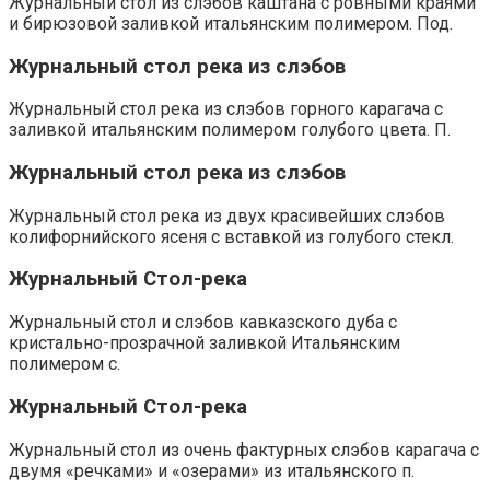
Журнальный стол из слэбов каштана с ровными краями
и бирюзовой заливкой итальянским полимером. Под.
Журнальный стол река из слэбов
Журнальный стол река из слэбов горного карагача с
заливкой итальянским полимером голубого цвета. П.
Журнальный стол река из слэбов
Журнальный стол река из двух красивейших слэбов
колифорнийского ясеня с вставкой из голубого стекл.
Журнальный Стол-река
Журнальный стол и слэбов кавказского дуба с
кристально-прозрачной заливкой Итальянским
полимером с.
Журнальный Стол-река
Журнальный стол из очень фактурных слэбов карагача с
двумя «речками» и «озерами» из итальянского п.