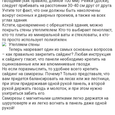
гвоздями (как правило, длиной 100 мм). Рейки (доски),
следует прибивать на расстоянии 30-40 см друг от друга.
Учтите тот факт, что они должны быть наколочены
вокруг оконных и дверных проемов, а также на всех
углах здания.
Кстати, одновременно с обрешеткой здания, можно
покрыть стены утеплителем. Кто-то выбирает пенопласт,
кто-то плиты из минеральной ваты и стекловаты, а кто-
то просто использует полиэтилен.
Утепляем стены
Теперь назревает один из самых основных вопросов
– как правильно закрепить сайдинг? Любая инструкция
к сайдингу гласит, что панели необходимо крепить на
оцинкованные или же алюминиевые гвозди.
Но если поразмыслить, то удобнее всего крепить
сайдинг на саморезы. Почему? Только представьте, что
вам придется балансировать на лесах или же лестнице,
при этом придерживая одной рукой панель, а второй
рукой держать гвоздь и молоток, и при этом нужно
ухитриться забить его.
Саморезы с магнитными шляпками легко держатся на
шуруповерте и их легко вогнать в панель даже одной
рукой!