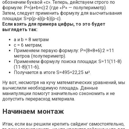
обозначим буквой «с». Теперь, действуем строго по
формуле: P=(a+b+c):2 (где «Р» — полупериметр).
Затем, следует применить формулу для высчитывания
площади: S=p(p-a)(p-b)(p-c).
Если взять для примера цифры, то это будет
выглядеть так:
а и b = 8 метрам
с = 6 метрам;
Применяем первую формулу: P=(8+8+6):2 =11
метров (полупериметр).
Применяем формулу поиска площади: S=11(11-8)
(11-8)(11-6);
Получается в итоге S=495=22,25 м².
Ну вот, несмотря на кучу математических уравнений, мы
вычислили необходимую площадь. Данные
манипуляции помогут значительно сэкономить и не
допустить перерасход материала.
Начинаем монтаж
Итак, если вы решили крепить сайдинг самостоятельно,