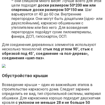
– они слишком много весят. Лучше всего для этой
цели подходят
доски размером 50*200 мм или
спаренные доски размером 50*150 мм
. Шаг
варьируется от 40 до 60 см. Внутренние
перегородки. Они могут быть дощатыми (одно- или
двухслойными), каркасно-обшивными с
утеплителем или без него. Для возведения
перегородок подойдут сухие пиломатериалы,
фанера, ДСП, гипсокартон, ОСП.
Для соединения деревянных элементов используют
несколько технологий:
стык под углом 90°, стык с
обрезкой под 45°, соединение «в пол-дерева»,
соединения «шип-паз»
.
Обустройство крыши
Возведение крыши – один из важнейших этапов в
строительстве каркасного дома. Следует заранее
определить ее вид, тип стропильной системы, материал
обшивки. Для каркасника хорошо подходит двускатная
кровля
с уклоном не меньше 28 и не больше 50