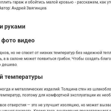
теплить гараж и обойтись малой кровью - расскажем, как у
Автор:
Андрей Звягинцев
ми руками
+ фото видео
ов, но не спасет от низких температур без надежной теп
ь, а в салоне может появиться грибок. Чтобы создать бла
о дешево.
ой температуры
иногда и металлических изделий. Толщина стен из шлакобло
емператур, поэтому для комфортной эксплуатации их необ
 все отверстия — это не улучшит изоляцию, но может выз
он начнет ржаветь. Кроме того, вентиляция предотвращает 