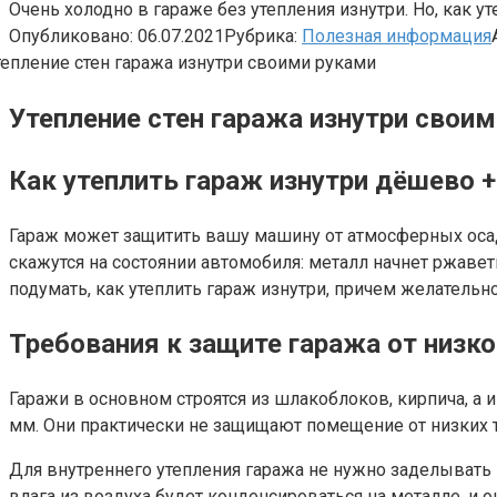
Очень холодно в гараже без утепления изнутри. Но, как у
Опубликовано:
06.07.2021
Рубрика:
Полезная информация
Утепление стен гаража изнутри свои
Как утеплить гараж изнутри дёшево 
Гараж может защитить вашу машину от атмосферных осадк
скажутся на состоянии автомобиля: металл начнет ржавет
подумать, как утеплить гараж изнутри, причем желательн
Требования к защите гаража от низк
Гаражи в основном строятся из шлакоблоков, кирпича, а 
мм. Они практически не защищают помещение от низких т
Для внутреннего утепления гаража не нужно заделывать
влага из воздуха будет конденсироваться на металле, и 