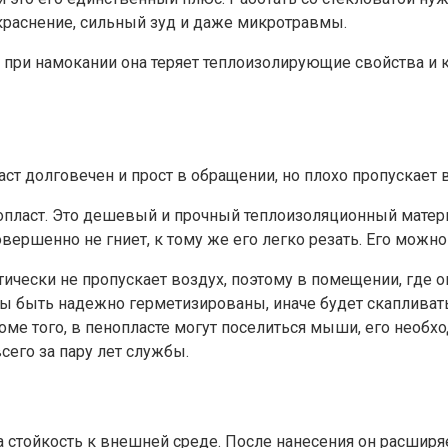
краснение, сильный зуд и даже микротравмы.
 при намокании она теряет теплоизолирующие свойства и к
ст долговечен и прост в обращении, но плохо пропускает 
нопласт. Это дешевый и прочный теплоизоляционный матер
овершенно не гниет, к тому же его легко резать. Его можн
ктически не пропускает воздух, поэтому в помещении, где 
ны быть надежно герметизированы, иначе будет скапливат
роме того, в пенопласте могут поселиться мыши, его нео
сего за пару лет службы.
стойкость к внешней среде. После нанесения он расширяет