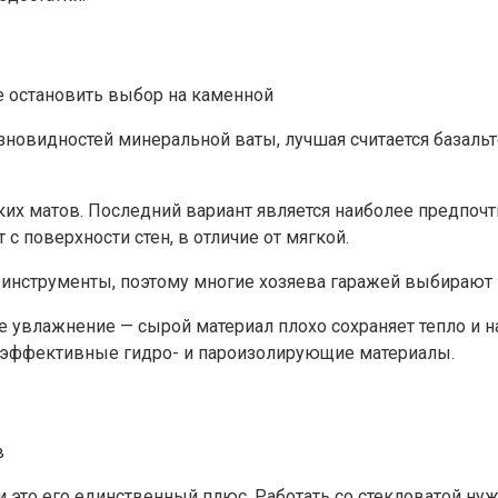
 остановить выбор на каменной
зновидностей минеральной ваты, лучшая считается базальт
ких матов. Последний вариант является наиболее предпоч
с поверхности стен, в отличие от мягкой.
инструменты, поэтому многие хозяева гаражей выбирают э
влажнение — сырой материал плохо сохраняет тепло и на н
а эффективные гидро- и пароизолирующие материалы.
в
это его единственный плюс. Работать со стекловатой нужн