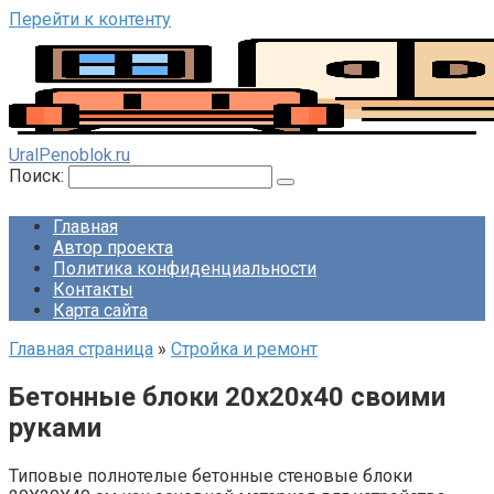
Перейти к контенту
UralPenoblok.ru
Поиск:
Главная
Автор проекта
Политика конфиденциальности
Контакты
Карта сайта
Главная страница
»
Стройка и ремонт
Бетонные блоки 20х20х40 своими
руками
Типовые полнотелые бетонные стеновые блоки