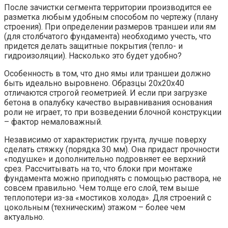
После зачистки сегмента территории производится ее
разметка любым удобным способом по чертежу (плану
строения). При определении размеров траншеи или ям
(для столбчатого фундамента) необходимо учесть, что
придется делать защитные покрытия (тепло- и
гидроизоляции). Насколько это будет удобно?
Особенность в том, что дно ямы или траншеи должно
быть идеально выровнено. Образцы 20х20х40
отличаются строгой геометрией. И если при загрузке
бетона в опалубку качество выравнивания основания
роли не играет, то при возведении блочной конструкции
– фактор немаловажный.
Независимо от характеристик грунта, лучше поверху
сделать стяжку (порядка 30 мм). Она придаст прочности
«подушке» и дополнительно подровняет ее верхний
срез. Рассчитывать на то, что блоки при монтаже
фундамента можно приподнять с помощью раствора, не
совсем правильно. Чем толще его слой, тем выше
теплопотери из-за «мостиков холода». Для строений с
цокольным (техническим) этажом – более чем
актуально.