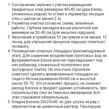
Составление чертежа с учетом размещения
квадратных опор размером 40×40 см (два блока,
уложенных рядом) по углам и периметру несущих
стен с шагом не менее 2 м.
Разметка участка согласно схеме, земляные
работы. Глубина закладки выше расчетной как
минимум на 30-40 см (для засыпки подушки).
Засыпание и трамбовка 10 см гравия и не менее 15
песка, для упрощения процесса подушку советуют
поливать.
Размещение опорных площадок (рекомендуемый
этап). Для снижения воздействия грунтовых вод на
фундаментные блоки многие подкладывают под
низ рубероид, сложенный полиэтилен или
тротуарную плитку. Но опытные строители
советуют сделать армированные площадки из
тощего бетона размером 60×60 см и высотой
около 50-70. Это усложняет процесс, но снижает
расход блоков и придает зданию устойчивость, при
строительстве стен из тяжелых материалов этот
этап становится обязательным.
Кладка блоков 20х20х40: по две штуки на ряд с
перехлестом на цементный раствор. Пропорции