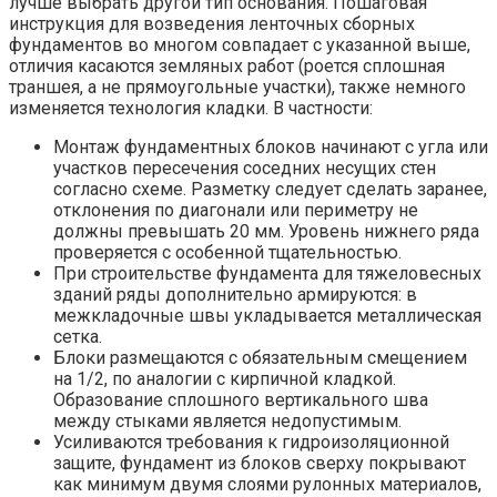
лучше выбрать другой тип основания. Пошаговая
инструкция для возведения ленточных сборных
фундаментов во многом совпадает с указанной выше,
отличия касаются земляных работ (роется сплошная
траншея, а не прямоугольные участки), также немного
изменяется технология кладки. В частности:
Монтаж фундаментных блоков начинают с угла или
участков пересечения соседних несущих стен
согласно схеме. Разметку следует сделать заранее,
отклонения по диагонали или периметру не
должны превышать 20 мм. Уровень нижнего ряда
проверяется с особенной тщательностью.
При строительстве фундамента для тяжеловесных
зданий ряды дополнительно армируются: в
межкладочные швы укладывается металлическая
сетка.
Блоки размещаются с обязательным смещением
на 1/2, по аналогии с кирпичной кладкой.
Образование сплошного вертикального шва
между стыками является недопустимым.
Усиливаются требования к гидроизоляционной
защите, фундамент из блоков сверху покрывают
как минимум двумя слоями рулонных материалов,